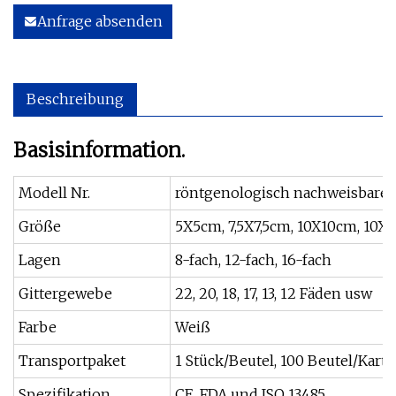
Anfrage absenden
Beschreibung
Basisinformation.
Modell Nr.
röntgenologisch nachweisbarer
Größe
5X5cm, 7,5X7,5cm, 10X10cm, 10
Lagen
8-fach, 12-fach, 16-fach
Gittergewebe
22, 20, 18, 17, 13, 12 Fäden usw
Farbe
Weiß
Transportpaket
1 Stück/Beutel, 100 Beutel/Kart
Spezifikation
CE, FDA und ISO 13485